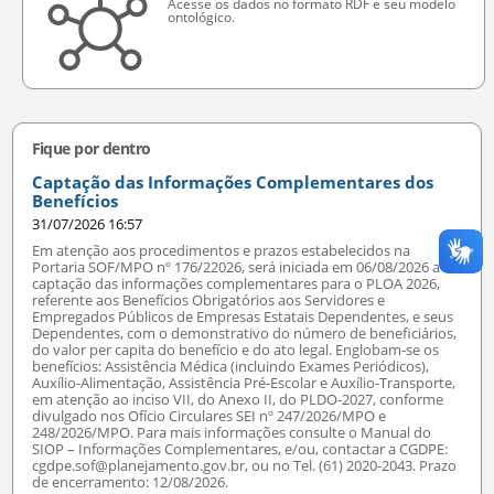
Acesse os dados no formato RDF e seu modelo
ontológico.
Fique por dentro
Captação das Informações Complementares dos
Benefícios
31/07/2026 16:57
Em atenção aos procedimentos e prazos estabelecidos na
Portaria SOF/MPO nº 176/22026, será iniciada em 06/08/2026 a
captação das informações complementares para o PLOA 2026,
referente aos Benefícios Obrigatórios aos Servidores e
Empregados Públicos de Empresas Estatais Dependentes, e seus
Dependentes, com o demonstrativo do número de beneficiários,
do valor per capita do benefício e do ato legal. Englobam-se os
benefícios: Assistência Médica (incluindo Exames Periódicos),
Auxílio-Alimentação, Assistência Pré-Escolar e Auxílio-Transporte,
em atenção ao inciso VII, do Anexo II, do PLDO-2027, conforme
divulgado nos Ofício Circulares SEI nº 247/2026/MPO e
248/2026/MPO. Para mais informações consulte o Manual do
SIOP – Informações Complementares, e/ou, contactar a CGDPE:
cgdpe.sof@planejamento.gov.br, ou no Tel. (61) 2020-2043. Prazo
de encerramento: 12/08/2026.