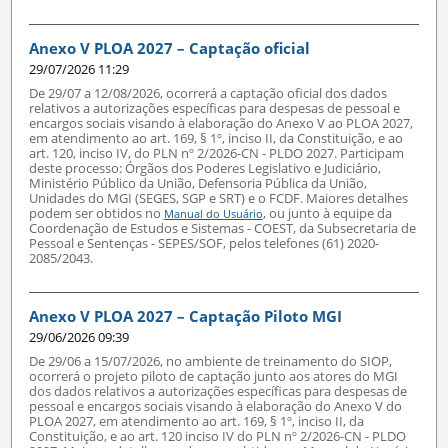
Anexo V PLOA 2027 – Captação oficial
29/07/2026 11:29
De 29/07 a 12/08/2026, ocorrerá a captação oficial dos dados
relativos a autorizações específicas para despesas de pessoal e
encargos sociais visando à elaboração do Anexo V ao PLOA 2027,
em atendimento ao art. 169, § 1º, inciso II, da Constituição, e ao
art. 120, inciso IV, do PLN nº 2/2026-CN - PLDO 2027. Participam
deste processo: Órgãos dos Poderes Legislativo e Judiciário,
Ministério Público da União, Defensoria Pública da União,
Unidades do MGI (SEGES, SGP e SRT) e o FCDF. Maiores detalhes
podem ser obtidos no
, ou junto à equipe da
Manual do Usuário
Coordenação de Estudos e Sistemas - COEST, da Subsecretaria de
Pessoal e Sentenças - SEPES/SOF, pelos telefones (61) 2020-
2085/2043.
Anexo V PLOA 2027 – Captação Piloto MGI
29/06/2026 09:39
De 29/06 a 15/07/2026, no ambiente de treinamento do SIOP,
ocorrerá o projeto piloto de captação junto aos atores do MGI
dos dados relativos a autorizações específicas para despesas de
pessoal e encargos sociais visando à elaboração do Anexo V do
PLOA 2027, em atendimento ao art. 169, § 1º, inciso II, da
Constituição, e ao art. 120 inciso IV do PLN nº 2/2026-CN - PLDO