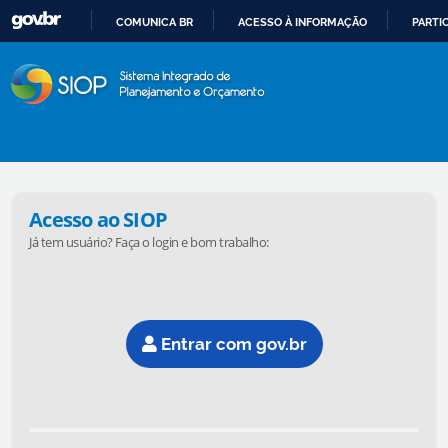
COMUNICA BR
ACESSO À INFORMAÇÃO
PARTI
Página de Login do SIOP Sis
IR
PARA
O
CONTEÚDO
Acesso ao SIOP
Já tem usuário? Faça o login e bom trabalho:
Entrar com
gov.br